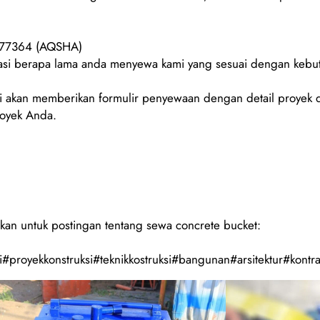
077364 (AQSHA)
urasi berapa lama anda menyewa kami yang sesuai dengan keb
 akan memberikan formulir penyewaan dengan detail proyek d
royek Anda.
kan untuk postingan tentang sewa concrete bucket:
#proyekkonstruksi#teknikkostruksi#bangunan#arsitektur#kontra