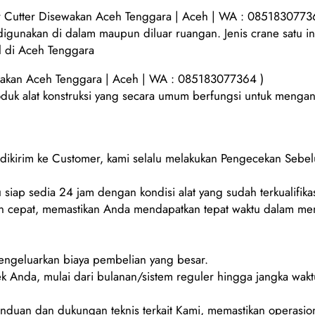
 Cutter Disewakan Aceh Tenggara | Aceh | WA : 0851830773
 digunakan di dalam maupun diluar ruangan. Jenis crane satu 
l di Aceh Tenggara
akan Aceh Tenggara | Aceh | WA : 085183077364 )
oduk alat konstruksi yang secara umum berfungsi untuk mengang
m dikirim ke Customer, kami selalu melakukan Pengecekan Sebe
 siap sedia 24 jam dengan kondisi alat yang sudah terkualifikas
 cepat, memastikan Anda mendapatkan tepat waktu dalam men
mengeluarkan biaya pembelian yang besar.
ek Anda, mulai dari bulanan/sistem reguler hingga jangka wakt
duan dan dukungan teknis terkait Kami, memastikan operasion