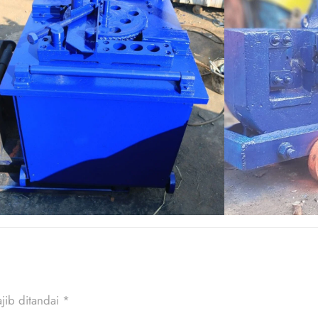
jib ditandai
*