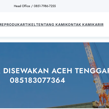
Head Office / 0851-7986-7255
ME
PRODUK
ARTIKEL
TENTANG KAMI
KONTAK KAMI
KARIR
 DISEWAKAN ACEH TENGGARA
085183077364