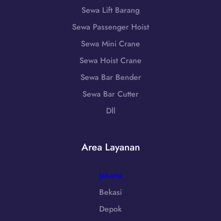
0
6
a
Sewa Lift Barang
8
-
w
5
Sewa Passenger Hoist
7
a
1
2
B
Sewa Mini Crane
-
5
a
7
Sewa Hoist Crane
5
r
9
Sewa Bar Bender
a
8
t
Sewa Bar Cutter
6
|
-
Dll
W
7
A
2
0
5
Area Layanan
8
5
5
1
Jakarta
-
Bekasi
7
Depok
9