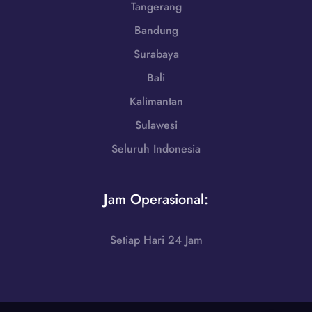
8
Tangerang
6
Bandung
-
7
Surabaya
2
Bali
5
5
Kalimantan
Sulawesi
Seluruh Indonesia
Jam Operasional:
Setiap Hari 24 Jam