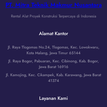
a
i
PT. Mitra Teknik Makmur Nusantara
B
w
f
o
a
t
g
Rental Alat Proyek Konstruksi Terpercaya di Indonesia
B
B
o
a
a
r
r
r
Alamat Kantor
,
a
a
J
t
n
a
|
Jl. Raya Tlogomas No.24, Tlogomas, Kec. Lowokwaru,
g
w
W
Kota Malang, Jawa Timur 65144
d
a
A
i
Jl. Raya Bogor, Pabuaran, Kec. Cibinong, Kab. Bogor,
B
0
B
Jawa Barat 16916
a
8
a
r
Jl. Kamojing, Kec. Cikampek, Kab. Karawang, Jawa Barat
5
n
a
41374
1
j
t
-
a
|
7
r
W
Layanan Kami
9
,
A
8
J