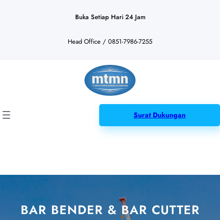
Lewati
ke
Buka Setiap Hari 24 Jam
konten
Head Office / 0851-7986-7255
Surat Dukungan
BAR BENDER & BAR CUTTER