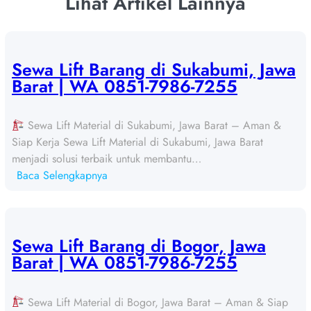
Lihat Artikel Lainnya
Sewa Lift Barang di Sukabumi, Jawa
Barat | WA 0851-7986-7255
Sewa Lift Material di Sukabumi, Jawa Barat – Aman &
Siap Kerja Sewa Lift Material di Sukabumi, Jawa Barat
menjadi solusi terbaik untuk membantu…
:
Baca Selengkapnya
S
e
w
a
Sewa Lift Barang di Bogor, Jawa
L
Barat | WA 0851-7986-7255
i
f
Sewa Lift Material di Bogor, Jawa Barat – Aman & Siap
t