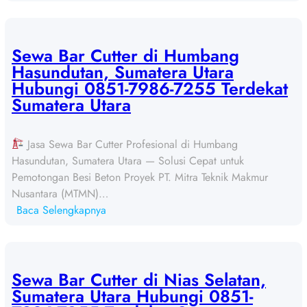
S
e
w
a
Sewa Bar Cutter di Humbang
B
Hasundutan, Sumatera Utara
a
Hubungi 0851-7986-7255 Terdekat
r
Sumatera Utara
C
u
Jasa Sewa Bar Cutter Profesional di Humbang
t
Hasundutan, Sumatera Utara — Solusi Cepat untuk
t
Pemotongan Besi Beton Proyek PT. Mitra Teknik Makmur
e
Nusantara (MTMN)…
r
:
Baca Selengkapnya
d
S
i
e
P
w
a
a
Sewa Bar Cutter di Nias Selatan,
k
B
Sumatera Utara Hubungi 0851-
p