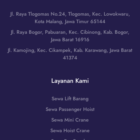
s
a
r
u
r
Jl. Raya Tlogomas No.24, Tlogomas, Kec. Lowokwaru,
d
n
a
Kota Malang, Jawa Timur 65144
i
d
H
N
Jl. Raya Bogor, Pabuaran, Kec. Cibinong, Kab. Bogor,
u
u
i
Jawa Barat 16916
t
b
a
a
Jl. Kamojing, Kec. Cikampek, Kab. Karawang, Jawa Barat
u
s
n
41374
n
S
,
g
e
S
i
l
u
Layanan Kami
0
a
m
8
t
a
5
a
Sewa Lift Barang
t
1
n
e
Sewa Passenger Hoist
-
,
r
7
S
Sewa Mini Crane
a
9
u
U
Sewa Hoist Crane
8
m
t