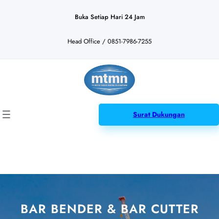
Lewati
ke
Buka Setiap Hari 24 Jam
konten
Head Office / 0851-7986-7255
Surat Dukungan
BAR BENDER & BAR CUTTER