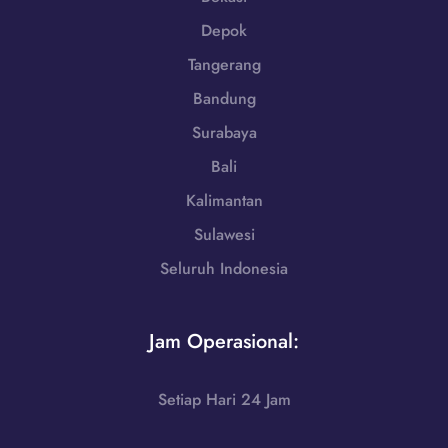
a
-
Depok
|
7
W
Tangerang
2
A
5
Bandung
0
5
8
Surabaya
5
Bali
1
-
Kalimantan
7
Sulawesi
9
Seluruh Indonesia
8
6
-
Jam Operasional:
7
2
5
Setiap Hari 24 Jam
5