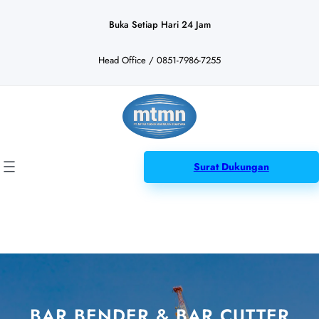
Lewati
ke
Buka Setiap Hari 24 Jam
konten
Head Office / 0851-7986-7255
Surat Dukungan
BAR BENDER & BAR CUTTER