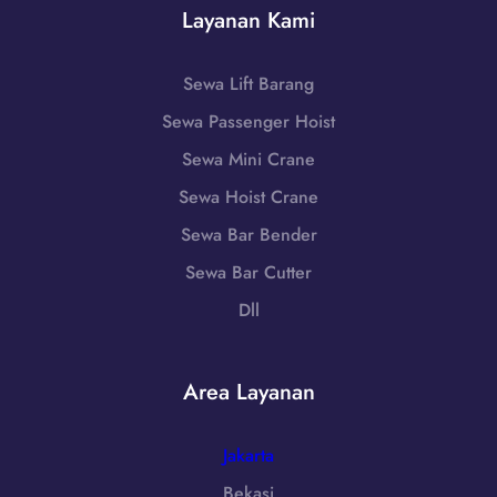
J
Layanan Kami
W
a
a
A
S
k
0
e
Sewa Lift Barang
a
8
l
r
Sewa Passenger Hoist
5
a
t
1
t
Sewa Mini Crane
a
-
a
|
Sewa Hoist Crane
7
n
W
9
Sewa Bar Bender
,
A
8
D
Sewa Bar Cutter
0
6
K
8
Dll
-
I
5
7
J
1
2
a
-
Area Layanan
5
k
7
5
a
9
r
Jakarta
8
t
6
Bekasi