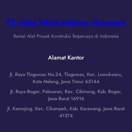
g
n
a
d
S
L
i
e
i
PT. Mitra Teknik Makmur Nusantara
J
r
f
a
i
t
k
Rental Alat Proyek Konstruksi Terpercaya di Indonesia
b
B
a
u
a
r
,
r
Alamat Kantor
t
D
a
a
K
n
T
I
Jl. Raya Tlogomas No.24, Tlogomas, Kec. Lowokwaru,
g
i
J
Kota Malang, Jawa Timur 65144
d
m
a
i
Jl. Raya Bogor, Pabuaran, Kec. Cibinong, Kab. Bogor,
u
k
J
Jawa Barat 16916
r
a
a
,
Jl. Kamojing, Kec. Cikampek, Kab. Karawang, Jawa Barat
r
k
D
41374
t
a
K
a
r
I
|
t