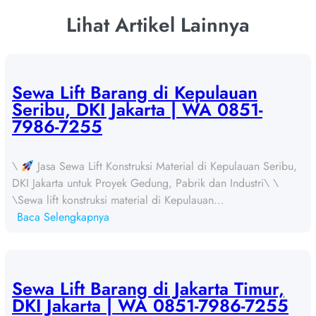
Lihat Artikel Lainnya
Sewa Lift Barang di Kepulauan
Seribu, DKI Jakarta | WA 0851-
7986-7255
\
Jasa Sewa Lift Konstruksi Material di Kepulauan Seribu,
DKI Jakarta untuk Proyek Gedung, Pabrik dan Industri\ \
\Sewa lift konstruksi material di Kepulauan…
:
Baca Selengkapnya
S
e
w
a
Sewa Lift Barang di Jakarta Timur,
L
DKI Jakarta | WA 0851-7986-7255