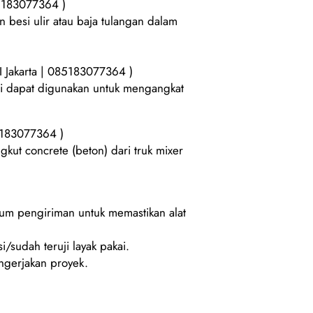
85183077364 )
besi ulir atau baja tulangan dalam
I Jakarta | 085183077364 )
ini dapat digunakan untuk mengangkat
85183077364 )
kut concrete (beton) dari truk mixer
lum pengiriman untuk memastikan alat
i/sudah teruji layak pakai.
gerjakan proyek.