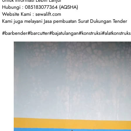
Untuk Informasi Lebih Lanjut
Hubungi : 085183077364 (AQSHA)
Website Kami : sewalift.com
Kami juga melayani Jasa pembuatan Surat Dukungan Tender
#barbender#barcutter#bajatulangan#konstruksi#alatkonstruksi