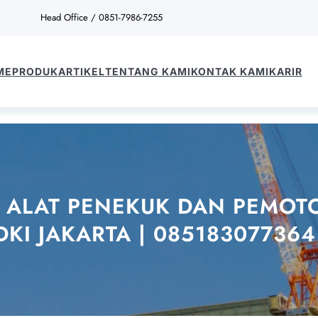
Head Office / 0851-7986-7255
ME
PRODUK
ARTIKEL
TENTANG KAMI
KONTAK KAMI
KARIR
R ALAT PENEKUK DAN PEMOT
 DKI JAKARTA | 085183077364