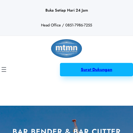
Lewati
ke
Buka Setiap Hari 24 Jam
konten
Head Office / 0851-7986-7255
Surat Dukungan
BAR BENDER & BAR CUTTER