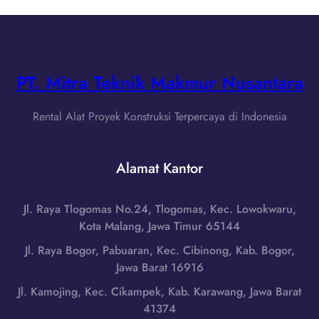
a
e
d
B
w
i
a
a
B
r
B
a
a
a
PT. Mitra Teknik Makmur Nusantara
n
t
r
d
H
C
u
Rental Alat Proyek Konstruksi Terpercaya di Indonesia
u
u
n
b
t
g
u
t
Alamat Kantor
,
n
e
J
g
r
a
i
Jl. Raya Tlogomas No.24, Tlogomas, Kec. Lowokwaru,
d
w
0
Kota Malang, Jawa Timur 65144
i
a
8
K
Jl. Raya Bogor, Pabuaran, Kec. Cibinong, Kab. Bogor,
B
5
e
Jawa Barat 16916
a
1
p
r
Jl. Kamojing, Kec. Cikampek, Kab. Karawang, Jawa Barat
-
u
a
41374
7
l