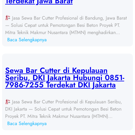
Terdekat Jawa Barat
r
C
Jasa Sewa Bar Cutter Profesional di Bandung, Jawa Barat
u
— Solusi Cepat untuk Pemotongan Besi Beton Proyek PT.
t
Mitra Teknik Makmur Nusantara (MTMN) menghadirkan…
t
:
Baca Selengkapnya
e
S
r
e
d
w
i
a
Sewa Bar Cutter di Kepulauan
B
B
Seribu, DKI Jakarta Hubungi 0851-
o
a
7986-7255 Terdekat DKI Jakarta
g
r
o
C
r
Jasa Sewa Bar Cutter Profesional di Kepulauan Seribu,
u
,
DKI Jakarta — Solusi Cepat untuk Pemotongan Besi Beton
t
J
Proyek PT. Mitra Teknik Makmur Nusantara (MTMN)…
t
a
:
Baca Selengkapnya
e
w
S
r